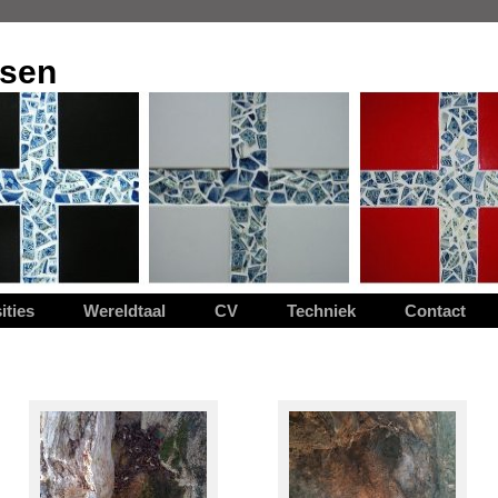
nsen
ities
Wereldtaal
CV
Techniek
Contact