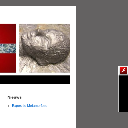
Nieuws
Expositie Metamorfose